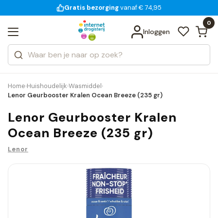
Gratis bezorging
voor 18:00 uur besteld
vanaf € 74,95
Bekijk alle resultaten
Zoeken
0
Categorieën
Inloggen
Merken
Home
Huishoudelijk
Wasmiddel
›
›
›
Lenor Geurbooster Kralen Ocean Breeze (235 gr)
Lenor Geurbooster Kralen
Ocean Breeze (235 gr)
Lenor