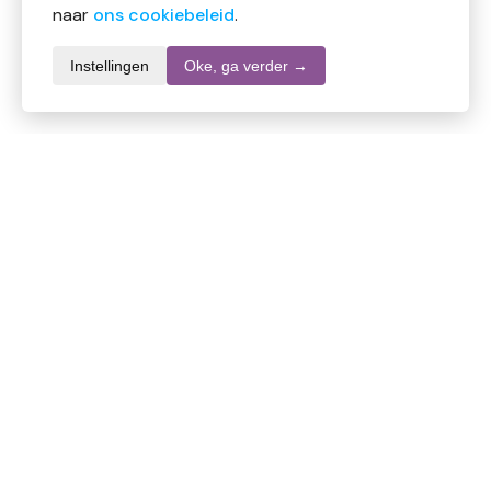
naar
ons cookiebeleid
.
Instellingen
Oke, ga verder →
Informatie over dit product
Merk
Lenor
SKU
DW10692
EAN
8700216294478
Inhoud
235 gr
Stel een vraag over dit product