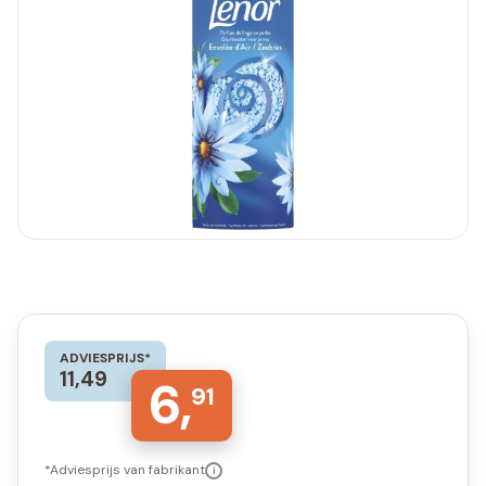
ADVIESPRIJS*
11,49
6,
91
*Adviesprijs van fabrikant
i