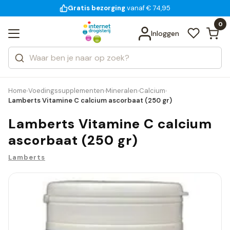
Gratis bezorging
voor 18:00 uur besteld
14 dagen bedenktijd
vanaf € 74,95
Bekijk alle resultaten
Zoeken
0
Categorieën
Inloggen
Merken
Home
Voedingssupplementen
Mineralen
Calcium
›
›
›
›
Lamberts Vitamine C calcium ascorbaat (250 gr)
Lamberts Vitamine C calcium
ascorbaat (250 gr)
Lamberts