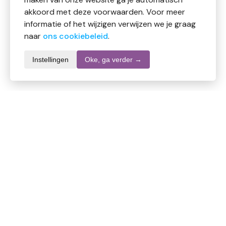
akkoord met deze voorwaarden. Voor meer
informatie of het wijzigen verwijzen we je graag
naar
ons cookiebeleid
.
Instellingen
Oke, ga verder →
Productomschrijving
Vitamine C – Calcium Ascorbaat.
Een milde, niet-zure vorm van Vitamine C welke
geschikt is voor personen met een gevoelige maag.
Ideaal voor personen die moeilijk tabletten kunnen
slikken