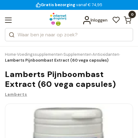
Gratis bezorging
voor 18:00 uur besteld
14 dagen bedenktijd
vanaf € 74,95
Bekijk alle resultaten
Zoeken
0
Categorieën
Inloggen
Merken
Home
Voedingssupplementen
Supplementen
Antioxidanten
›
›
›
›
Lamberts Pijnboombast Extract (60 vega capsules)
Lamberts Pijnboombast
Extract (60 vega capsules)
Lamberts