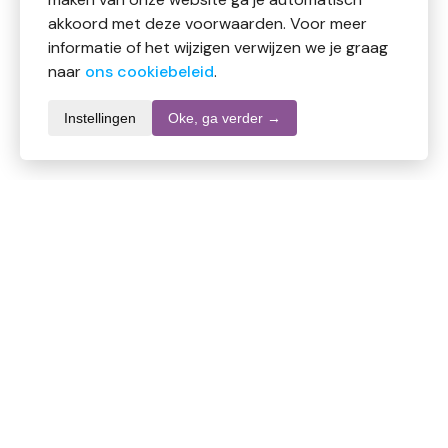
akkoord met deze voorwaarden. Voor meer
informatie of het wijzigen verwijzen we je graag
naar
ons cookiebeleid
.
Instellingen
Oke, ga verder →
Productomschrijving
Badtruffels zijn een heerlijke traktatie voor de droge
huid: rijke, voedende cacaoboter verzacht en
hydrateert, waardoor de huid fluweelzacht wordt.
Heerlijk geurende essentiële oliën van sinaasappel,
citroen en grapefruit versterken de zintuigen en geven
energie. Geschikt voor alle huidtypen, vooral de droge
huid.