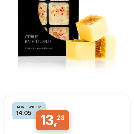
ADVIESPRIJS*
14,05
13,
28