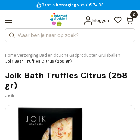
Gratis bezorging
voor 18:00 uur besteld
14 dagen bedenktijd
vanaf € 74,95
Bekijk alle resultaten
Zoeken
0
Categorieën
Inloggen
Merken
Home
Verzorging
Bad en douche
Badproducten
Bruisballen
›
›
›
›
›
Joik Bath Truffles Citrus (258 gr)
Joik Bath Truffles Citrus (258
gr)
Joik