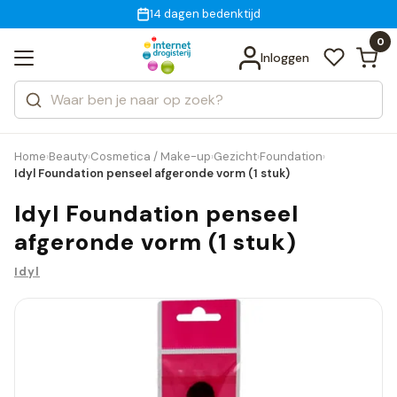
Gratis bezorging
voor 18:00 uur besteld
14 dagen bedenktijd
Bekijk alle resultaten
Zoeken
0
Categorieën
Inloggen
Merken
Home
Beauty
Cosmetica / Make-up
Gezicht
Foundation
›
›
›
›
›
Idyl Foundation penseel afgeronde vorm (1 stuk)
Idyl Foundation penseel
afgeronde vorm (1 stuk)
Idyl