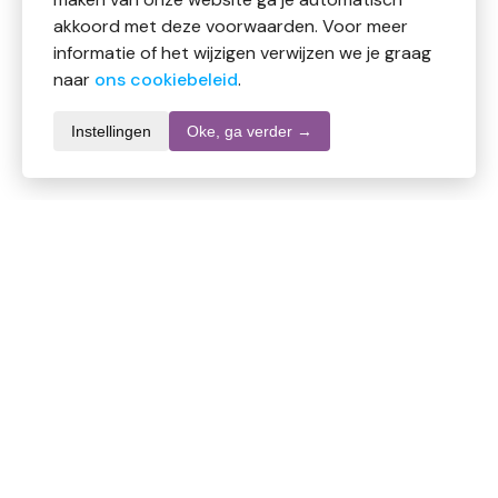
akkoord met deze voorwaarden. Voor meer
informatie of het wijzigen verwijzen we je graag
naar
ons cookiebeleid
.
Instellingen
Oke, ga verder →
Productomschrijving
Voor het egaal en gelijkmatig aanbrengen van
foundation of masker.
Door de afgeronde vorm en zachte haren wordt de
foundation makkelijk en glad verdeeld voor een
perfecte "air-brush" achtige finish.
Alle Idyl cosmetische penselen en beauty accessoires