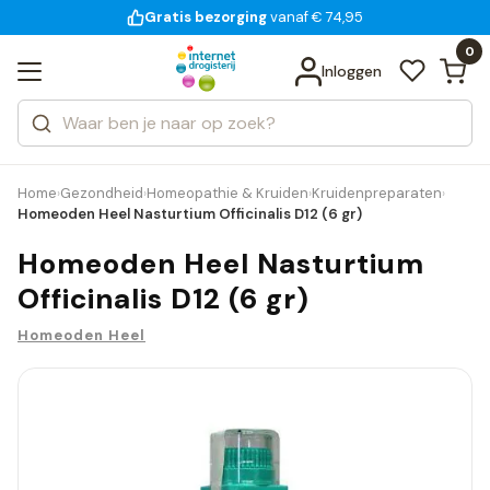
Gratis bezorging
voor 18:00 uur besteld
14 dagen bedenktijd
vanaf € 74,95
Bekijk alle resultaten
Zoeken
0
Categorieën
Inloggen
Merken
Home
Gezondheid
Homeopathie & Kruiden
Kruidenpreparaten
›
›
›
›
Homeoden Heel Nasturtium Officinalis D12 (6 gr)
Homeoden Heel Nasturtium
Officinalis D12 (6 gr)
Homeoden Heel