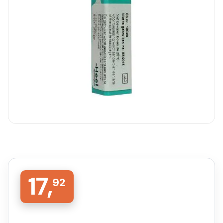
17,
92