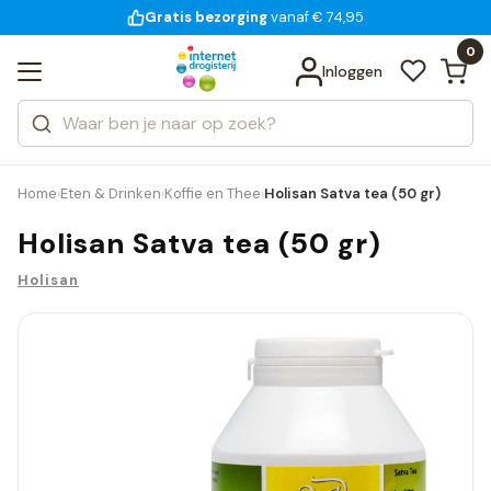
Gratis bezorging
voor 18:00 uur besteld
14 dagen bedenktijd
vanaf € 74,95
Bekijk alle resultaten
Zoeken
0
Categorieën
Inloggen
Merken
Home
Eten & Drinken
Koffie en Thee
Holisan Satva tea (50 gr)
›
›
›
Holisan Satva tea (50 gr)
Holisan