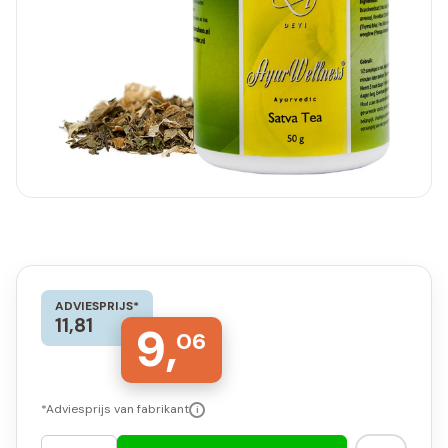
ADVIESPRIJS*
11,81
9,
06
*Adviesprijs van fabrikant
i