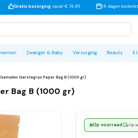
Gratis bezorging
vanaf € 74,95
14 dagen bedenkt
ementen
Zwanger & Baby
Verzorging
Beauty
Et
Gemalen Gerstegras Paper Bag B (1000 gr)
r Bag B (1000 gr)
Op voorraad
·
Op w