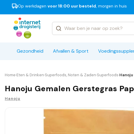
Op werkdagen
voor 18:00 uur besteld
, morgen in huis
Categorieën
Merken
Gezondheid
Afvallen & Sport
Voedingssuppl
Home
Eten & Drinken
Superfoods, Noten & Zaden
Superfoods
Hanoju 
›
›
›
›
Hanoju Gemalen Gerstegras Pape
Hanoju