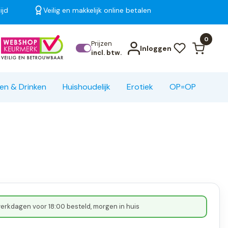
ijd
Veilig en makkelijk online betalen
Bekijk alle resultaten
0
Prijzen
Inloggen
incl. btw.
en & Drinken
Huishoudelijk
Erotiek
OP=OP
erkdagen voor 18:00 besteld, morgen in huis