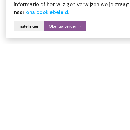
informatie of het wijzigen verwijzen we je graag
naar
ons cookiebeleid
.
Instellingen
Oke, ga verder →
Productomschrijving
Al lang geleden wist men dat niet alleen de volgroeide gerst 
scheuten ( het gerstgras ) waardevol is. Omdat de vezels van
gerstegras tot poeder. Het behoud van de waardevolle voedi
teelt gewaarborgd. EAN(s): 8718164781964
Lees meer