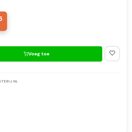
5
Voeg toe
TERIJ.NL