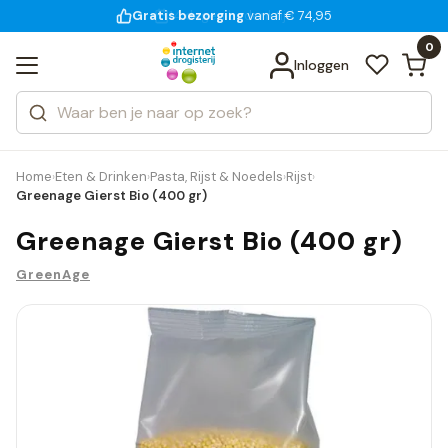
Gratis bezorging
voor 18:00 uur besteld
14 dagen bedenktijd
Bekijk alle resultaten
Zoeken
0
Categorieën
Inloggen
Merken
Home
Eten & Drinken
Pasta, Rijst & Noedels
Rijst
›
›
›
›
Greenage Gierst Bio (400 gr)
Greenage Gierst Bio (400 gr)
GreenAge