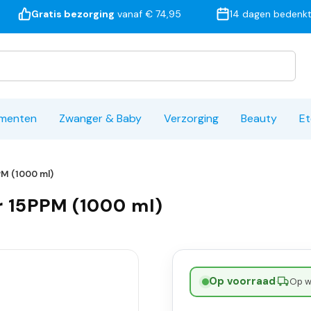
Gratis bezorging
vanaf € 74,95
14 dagen bedenkt
ementen
Zwanger & Baby
Verzorging
Beauty
Et
PM (1000 ml)
er 15PPM (1000 ml)
Op voorraad
·
Op w