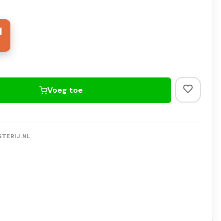
1
Voeg toe
TERIJ.NL