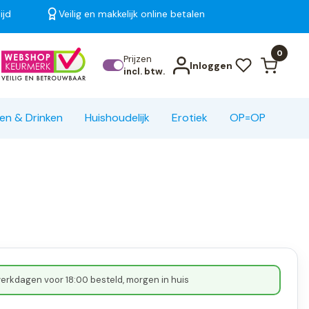
ijd
Veilig en makkelijk online betalen
Bekijk alle resultaten
0
Prijzen
Inloggen
incl. btw.
en & Drinken
Huishoudelijk
Erotiek
OP=OP
erkdagen voor 18:00 besteld, morgen in huis