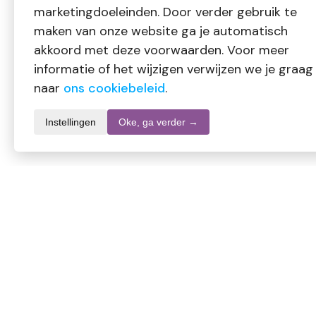
marketingdoeleinden. Door verder gebruik te
maken van onze website ga je automatisch
akkoord met deze voorwaarden. Voor meer
informatie of het wijzigen verwijzen we je graag
naar
ons cookiebeleid
.
Instellingen
Oke, ga verder →
Productomschrijving
Golden Naturals Colloidaal zilver
Samenstelling
Gedistilleerd water, Colloïdaal zilver (argentum) 15 ppm.