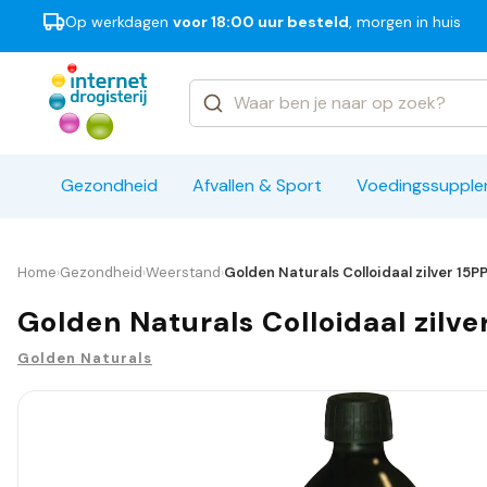
Op werkdagen
voor 18:00 uur besteld
, morgen in huis
Categorieën
Merken
Gezondheid
Afvallen & Sport
Voedingssuppl
Home
Gezondheid
Weerstand
Golden Naturals Colloidaal zilver 15P
›
›
›
Golden Naturals Colloidaal zilv
Golden Naturals