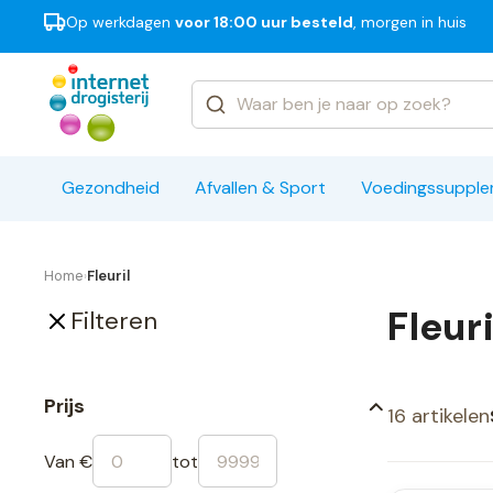
Op werkdagen
voor 18:00 uur besteld
, morgen in huis
Categorieën
Merken
Gezondheid
Afvallen & Sport
Voedingssuppl
Home
Fleuril
›
Fleuri
Filteren
Prijs
16 artikelen
Van €
tot