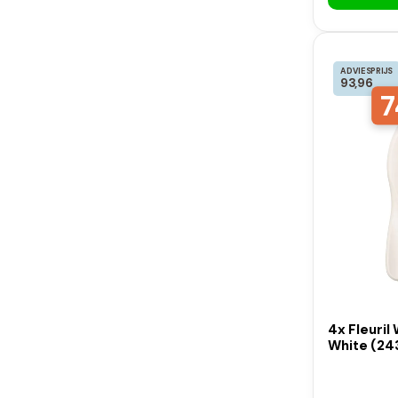
ADVIESPRIJS
93,96
7
4x Fleuril
White (24