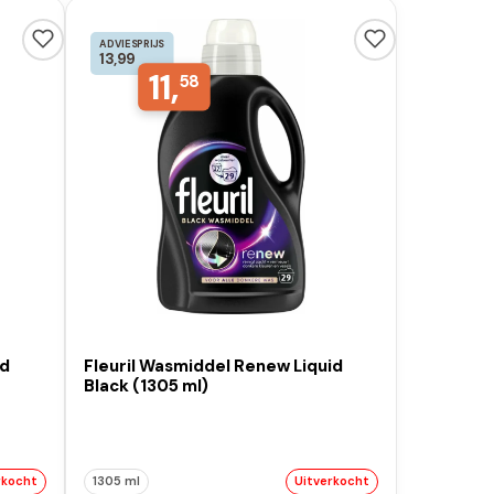
ADVIESPRIJS
13,99
11,
58
id
Fleuril Wasmiddel Renew Liquid
Black (1305 ml)
rkocht
1305 ml
Uitverkocht