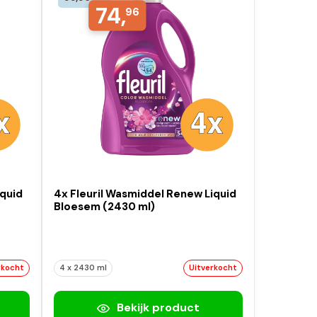
74,
96
iquid
4x Fleuril Wasmiddel Renew Liquid
Bloesem (2430 ml)
rkocht
4 x 2430 ml
Uitverkocht
Bekijk product