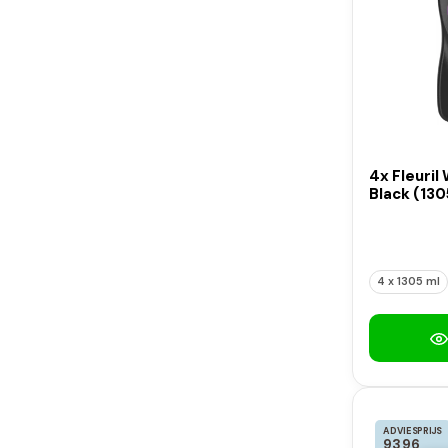
4x Fleuril
Black (130
4 x 1305 ml
ADVIESPRIJS
93,96