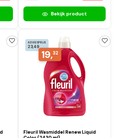
Bekijk product
ADVIESPRIJS
23,49
19,
32
id
Fleuril Wasmiddel Renew Liquid
Color (2430 ml)