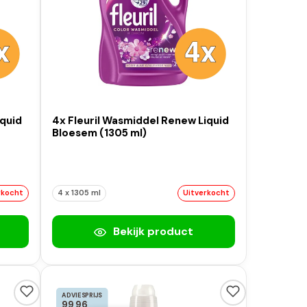
iquid
4x Fleuril Wasmiddel Renew Liquid
Bloesem (1305 ml)
rkocht
4 x 1305 ml
Uitverkocht
Bekijk product
ADVIESPRIJS
99,96