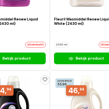
smiddel Renew Liquid
Fleuril Wasmiddel Renew Liqu
2430 ml)
White (2430 ml)
Uitverkocht
2430 ml
Uitve
Bekijk product
Bekijk product
ADVIESPRIJS
55,96
4,
46,
94
94