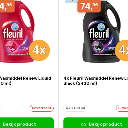
4,
74,
96
96
 Wasmiddel Renew Liquid
4x Fleuril Wasmiddel Renew L
30 ml)
Black (2430 ml)
Uitverkocht
4 x 2430 ml
Uitve
Bekijk product
Bekijk product