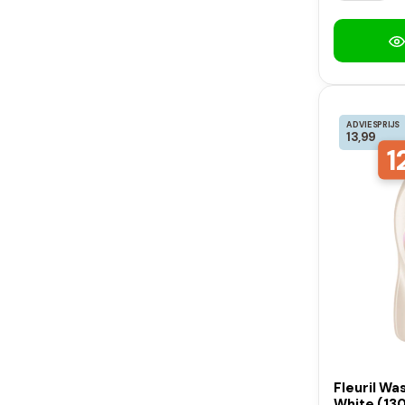
ADVIESPRIJS
13,99
1
Fleuril Wa
White (130