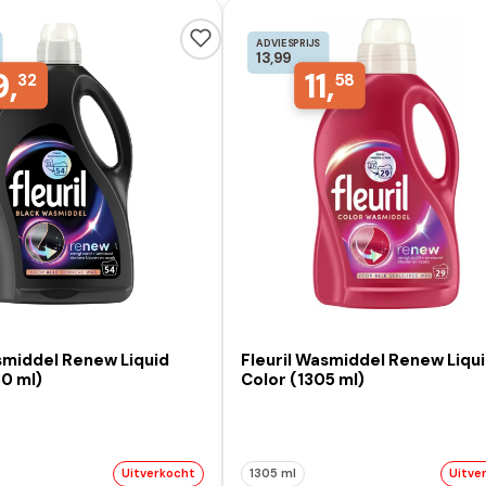
ADVIESPRIJS
13,99
9,
11,
32
58
smiddel Renew Liquid
Fleuril Wasmiddel Renew Liqu
0 ml)
Color (1305 ml)
Uitverkocht
1305 ml
Uitve