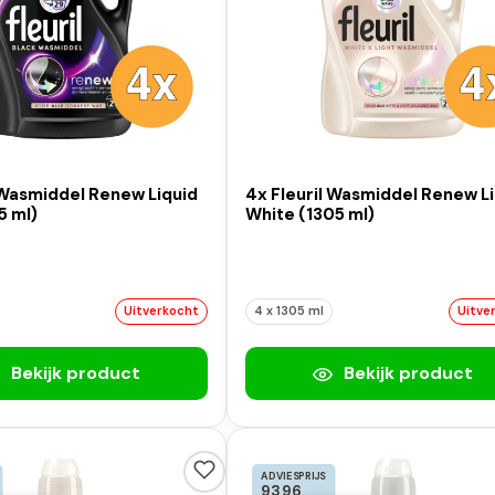
 Wasmiddel Renew Liquid
4x Fleuril Wasmiddel Renew L
5 ml)
White (1305 ml)
Uitverkocht
4 x 1305 ml
Uitve
Bekijk product
Bekijk product
ADVIESPRIJS
93,96