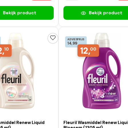
Bekijk product
Bekijk product
ADVIESPRIJS
14,99
2,
12,
10
00
smiddel Renew Liquid
Fleuril Wasmiddel Renew Liqu
5 ml)
Bloesem (1305 ml)