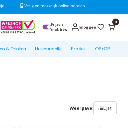
ijd
Veilig en makkelijk online betalen
Bekijk alle resultaten
0
Prijzen
Inloggen
incl. btw.
en & Drinken
Huishoudelijk
Erotiek
OP=OP
Lijst
Weergave: