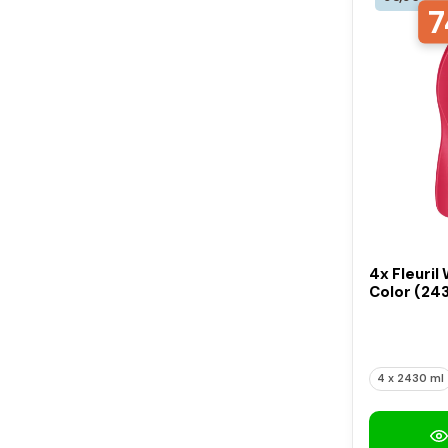
7
4x Fleuril
Color (24
4 x 2430 ml