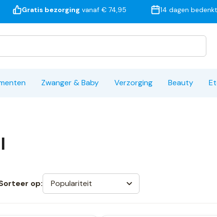
Gratis bezorging
vanaf € 74,95
14 dagen bedenkt
ementen
Zwanger & Baby
Verzorging
Beauty
Et
l
Populariteit
Sorteer op: