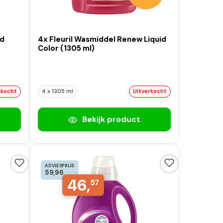
id
4x Fleuril Wasmiddel Renew Liquid
Color (1305 ml)
rkocht
4 x 1305 ml
Uitverkocht
Bekijk product
ADVIESPRIJS
59,96
46,
57