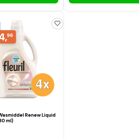
4,
96
 Wasmiddel Renew Liquid
30 ml)