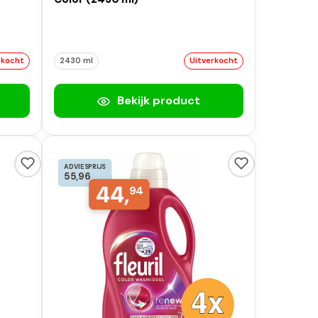
rkocht
2430 ml
Uitverkocht
Bekijk product
ADVIESPRIJS
55,96
44,
94