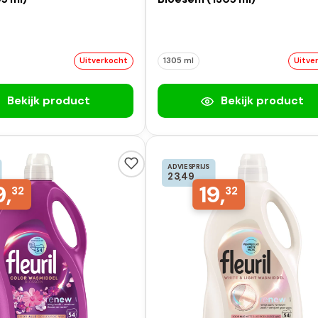
Uitverkocht
1305 ml
Uitve
Bekijk product
Bekijk product
ADVIESPRIJS
23,49
9,
19,
32
32