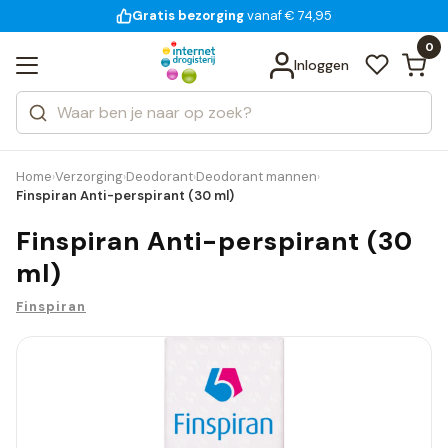
Gratis bezorging
voor 18:00 uur besteld
14 dagen bedenktijd
Bekijk alle resultaten
Zoeken
0
Categorieën
Inloggen
Merken
Home
Verzorging
Deodorant
Deodorant mannen
›
›
›
›
Finspiran Anti-perspirant (30 ml)
Finspiran Anti-perspirant (30
ml)
Finspiran