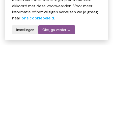
akkoord met deze voorwaarden. Voor meer
informatie of het wijzigen verwijzen we je graag
naar
ons cookiebeleid
.
Instellingen
Oke, ga verder →
Productomschrijving
Finspiran biedt de ultieme bescherming tegen
transpiratie en onaangename geuren. Het stopt
overmatig transpireren tot wel 5 dagen en is geschikt
voor alle huidtypes.
– tegen overmatig zweten