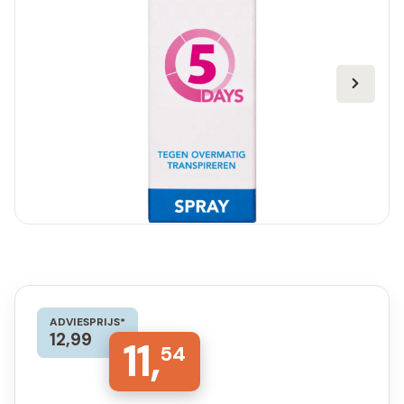
ADVIESPRIJS*
12,99
11,
54