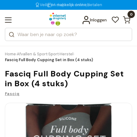
Veilig en makkelijk online betalen
Gratis bezorging
voor 18:00 uur besteld
Bekijk alle resultaten
Zoeken
0
Categorieën
Inloggen
Merken
Home
Afvallen & Sport
Sport
Herstel
›
›
›
›
Fasciq Full Body Cupping Set in Box (4 stuks)
Fasciq Full Body Cupping Set
in Box (4 stuks)
Fasciq