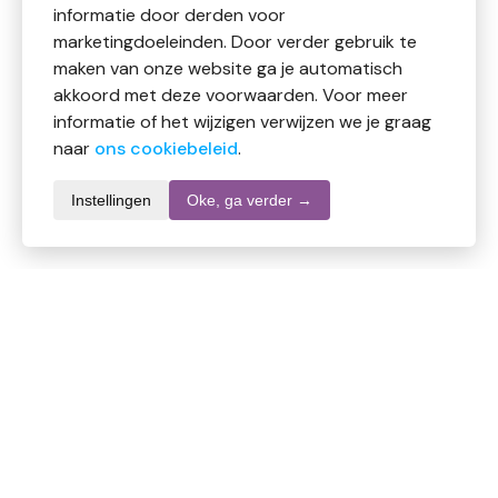
informatie door derden voor
marketingdoeleinden. Door verder gebruik te
maken van onze website ga je automatisch
akkoord met deze voorwaarden. Voor meer
informatie of het wijzigen verwijzen we je graag
naar
ons cookiebeleid
.
Instellingen
Oke, ga verder →
Productomschrijving
FASCIQ cupping set van vier transparante siliconen
cups, geleverd in een handig stoffen opbergzakje. De
set bevat cups met diameters van 4,5 cm, 6 cm, 7,5
cm en 10 cm. De cups zijn eenvoudig in te drukken om
een vacuüm te creëren en zijn geschikt voor