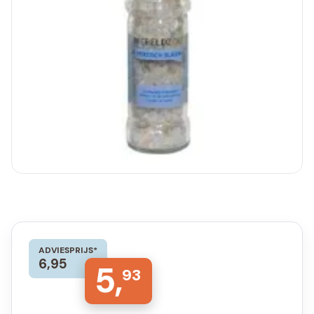
ADVIESPRIJS*
6,95
5,
93