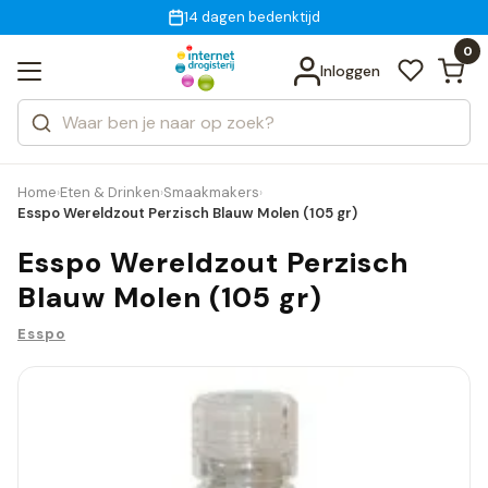
Gratis bezorging
voor 18:00 uur besteld
14 dagen bedenktijd
Bekijk alle resultaten
Zoeken
0
Categorieën
Inloggen
Merken
Home
Eten & Drinken
Smaakmakers
›
›
›
Esspo Wereldzout Perzisch Blauw Molen (105 gr)
Esspo Wereldzout Perzisch
Blauw Molen (105 gr)
Esspo