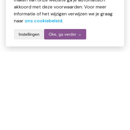
akkoord met deze voorwaarden. Voor meer
informatie of het wijzigen verwijzen we je graag
naar
ons cookiebeleid
.
Instellingen
Oke, ga verder →
Productomschrijving
Er is maar één mijn ter wereld waar dit wonderlijke
blauwe steenzout gewonnen wordt. Dit maakt
Perzisch blauwzout tot een van de zeldzaamste
zouten op aarde. Het is bijzonder geliefd onder
fijnproevers. De in eerste instantie krachtige smaak
van dit prachtige natuurproduct heeft een verrassend
milde, haast zoete nasmaak. Esspo Persisch
Blauwzout is geschikt voor gerechten waar een frisse