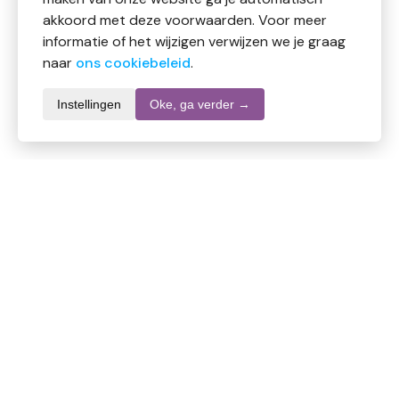
akkoord met deze voorwaarden. Voor meer
informatie of het wijzigen verwijzen we je graag
naar
ons cookiebeleid
.
Instellingen
Oke, ga verder →
Productomschrijving
Himalayazout roze grof 700gr+250gr
Ingredienten
100% kristalzout zonder toevoegingen
Gebruik
Raspen, als tafelzout, in alle gerechten