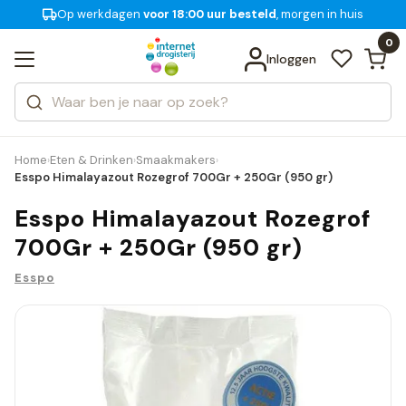
Op werkdagen
Gratis bezorging
voor 18:00 uur besteld
, morgen in huis
Bekijk alle resultaten
Zoeken
0
Categorieën
Inloggen
Merken
Home
Eten & Drinken
Smaakmakers
›
›
›
Esspo Himalayazout Rozegrof 700Gr + 250Gr (950 gr)
Esspo Himalayazout Rozegrof
700Gr + 250Gr (950 gr)
Esspo