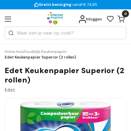
Gratis bezorging
voor 18:00 uur besteld
14 dagen bedenktijd
vanaf € 74,95
Bekijk alle resultaten
Zoeken
0
Categorieën
Inloggen
Merken
Home
Huishoudelijk
Keukenpapier
›
›
›
Edet Keukenpapier Superior (2 rollen)
Edet Keukenpapier Superior (2
rollen)
Edet