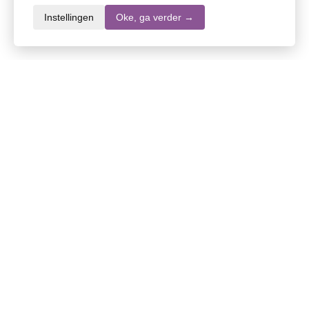
Instellingen
Oke, ga verder →
Informatie over dit product
Merk
Edet
SKU
DW10608
EAN
7322541736105
Inhoud
2 rollen
Stel een vraag over dit product
Specifieke vragen over de werking of inhoud van
dit product? Stel uw vragen via