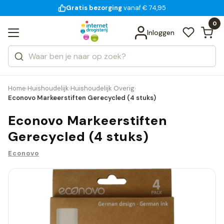
Gratis bezorging
voor 18:00 uur besteld
14 dagen bedenktijd
Bekijk alle resultaten
Zoeken
0
Categorieën
Inloggen
Merken
Home
Huishoudelijk
Huishoudelijk Overig
›
›
›
Econovo Markeerstiften Gerecycled (4 stuks)
Econovo Markeerstiften
Gerecycled (4 stuks)
Econovo