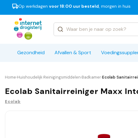
Op werkdagen
voor 18:00 uur besteld
, morgen in huis
Categorieën
Merken
Gezondheid
Afvallen & Sport
Voedingssuppl
Home
Huishoudelijk
Reinigingsmiddelen
Badkamer
Ecolab Sanitairre
›
›
›
›
Ecolab Sanitairreiniger Maxx Int
Ecolab