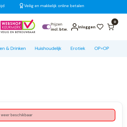
ijd
Veilig en makkelijk online betalen
Bekijk alle resultaten
0
Prijzen
Inloggen
incl. btw.
en & Drinken
Huishoudelijk
Erotiek
OP=OP
 weer beschikbaar