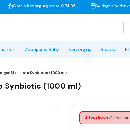
Gratis bezorging
vanaf € 74,95
14 dagen bedenkt
ementen
Zwanger & Baby
Verzorging
Beauty
Et
iniger Maxx Into Synbiotic (1000 ml)
o Synbiotic (1000 ml)
Uitverkocht
Binnenkort