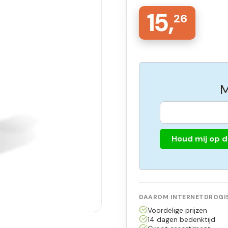
15,
26
M
Houd mij op 
DAAROM INTERNETDROGIS
Voordelige prijzen
14 dagen bedenktijd