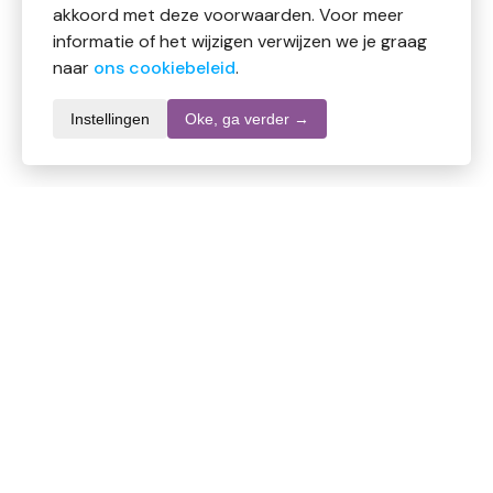
akkoord met deze voorwaarden. Voor meer
informatie of het wijzigen verwijzen we je graag
naar
ons cookiebeleid
.
Instellingen
Oke, ga verder →
Informatie over dit product
Merk
Ecolab
SKU
DW10561
EAN
4028159025589
Inhoud
500 ml