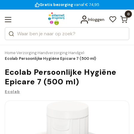
Gratis bezorging
voor 18:00 uur besteld
14 dagen bedenktijd
Bekijk alle resultaten
Zoeken
0
Categorieën
Inloggen
Merken
Home
Verzorging
Handverzorging
Handgel
›
›
›
›
Ecolab Persoonlijke Hygiëne Epicare 7 (500 ml)
Ecolab Persoonlijke Hygiëne
Epicare 7 (500 ml)
Ecolab