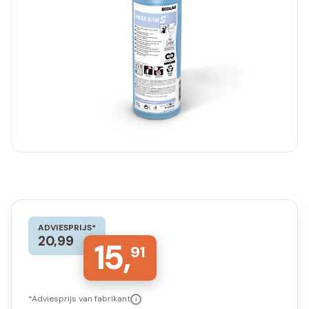
ADVIESPRIJS*
20,99
15,
91
*Adviesprijs van fabrikant
i