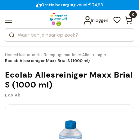
Gratis bezorging
voor 18:00 uur besteld
vanaf € 74,95
Bekijk alle resultaten
Zoeken
0
Categorieën
Inloggen
Merken
Home
Huishoudelijk
Reinigingsmiddelen
Allesreiniger
›
›
›
›
Ecolab Allesreiniger Maxx Brial S (1000 ml)
Ecolab Allesreiniger Maxx Brial
S (1000 ml)
Ecolab