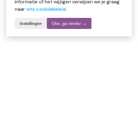
informatie of het wijzigen verwijzen we je graag
naar
ons cookiebeleid
.
Instellingen
Oke, ga verder →
Informatie over dit product
Merk
Dreft
SKU
DW10519
EAN
8006540881293
Inhoud
75 tabletten
Stel een vraag over dit product