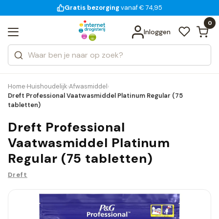
Gratis bezorging
voor 18:00 uur besteld
14 dagen bedenktijd
vanaf € 74,95
Bekijk alle resultaten
Zoeken
0
Categorieën
Inloggen
Merken
Home
Huishoudelijk
Afwasmiddel
›
›
›
Dreft Professional Vaatwasmiddel Platinum Regular (75
tabletten)
Dreft Professional
Vaatwasmiddel Platinum
Regular (75 tabletten)
Dreft