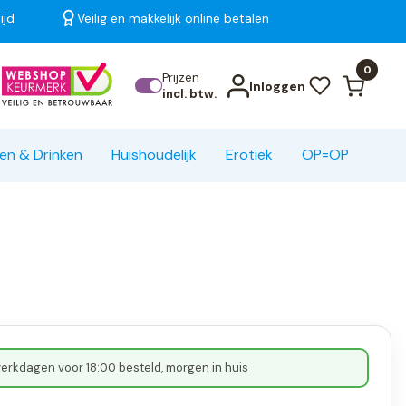
ijd
Veilig en makkelijk online betalen
Bekijk alle resultaten
0
Prijzen
Inloggen
incl. btw.
en & Drinken
Huishoudelijk
Erotiek
OP=OP
erkdagen voor 18:00 besteld, morgen in huis