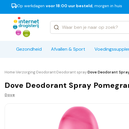
Op werkdagen
voor 18:00 uur besteld
, morgen in huis
Categorieën
Merken
Gezondheid
Afvallen & Sport
Voedingssuppl
Home
Verzorging
Deodorant
Deodorant spray
Dove Deodorant Spray
›
›
›
›
Dove Deodorant Spray Pomegra
Dove