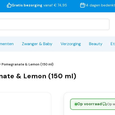
Gratis bezorging
vanaf € 74,95
14 dagen bedenkt
ementen
Zwanger & Baby
Verzorging
Beauty
Et
 Pomegranate & Lemon (150 ml)
nate & Lemon (150 ml)
Op voorraad
·
Op w