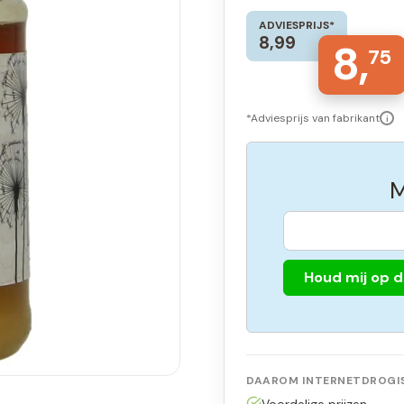
ADVIESPRIJS*
8,99
8,
75
*Adviesprijs van fabrikant
i
M
Houd mij op 
DAAROM INTERNETDROGIS
Voordelige prijzen