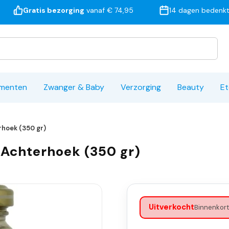
Gratis bezorging
vanaf € 74,95
14 dagen bedenkt
ementen
Zwanger & Baby
Verzorging
Beauty
Et
hoek (350 gr)
 Achterhoek (350 gr)
Uitverkocht
Binnenkort