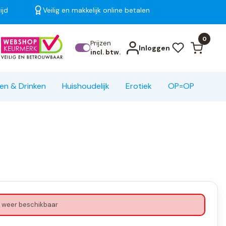
ijd
Veilig en makkelijk online betalen
Bekijk alle resultaten
0
Prijzen
Inloggen
incl. btw.
en & Drinken
Huishoudelijk
Erotiek
OP=OP
 weer beschikbaar