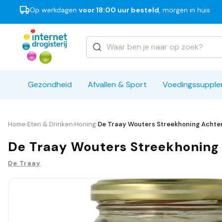
Op werkdagen
voor 18:00 uur besteld
, morgen in huis
Categorieën
Merken
Gezondheid
Afvallen & Sport
Voedingssuppl
Home
Eten & Drinken
Honing
De Traay Wouters Streekhoning Achter
›
›
›
De Traay Wouters Streekhoning
De Traay