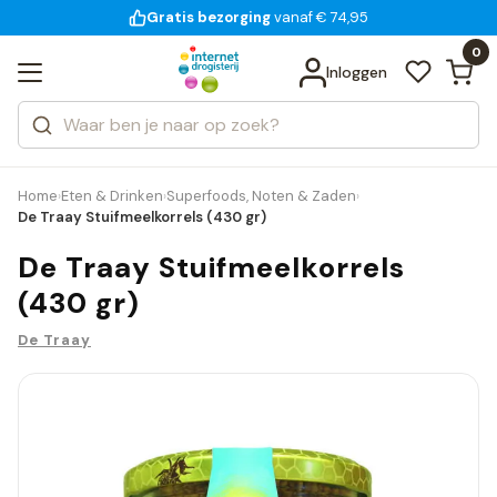
Gratis bezorging
voor 18:00 uur besteld
14 dagen bedenktijd
vanaf € 74,95
Bekijk alle resultaten
Zoeken
0
Categorieën
Inloggen
Merken
Home
Eten & Drinken
Superfoods, Noten & Zaden
›
›
›
De Traay Stuifmeelkorrels (430 gr)
De Traay Stuifmeelkorrels
(430 gr)
De Traay