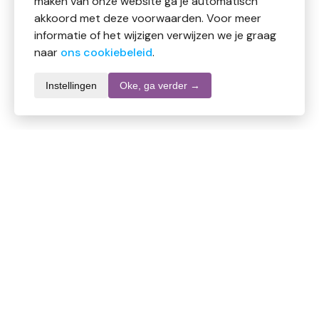
maken van onze website ga je automatisch
akkoord met deze voorwaarden. Voor meer
informatie of het wijzigen verwijzen we je graag
naar
ons cookiebeleid
.
Instellingen
Oke, ga verder →
Productomschrijving
Verzorgend product voor de voeten dat bescherming
biedt tegen wrijving en vocht. Geschikt voor dagelijks
gebruik en eenvoudig aan te brengen. Vermindert
ongemak door blaren en drukpunten en zorgt voor
meer loopcomfort.