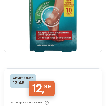
ADVIESPRIJS*
13,49
12,
99
*Adviesprijs van fabrikant
i