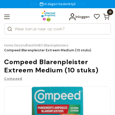
Gratis bezorging
voor 18:00 uur besteld
14 dagen bedenktijd
Bekijk alle resultaten
Zoeken
0
Categorieën
Inloggen
Merken
Home
Gezondheid
EHBO
Blarenpleisters
›
›
›
›
Compeed Blarenpleister Extreem Medium (10 stuks)
Compeed Blarenpleister
Extreem Medium (10 stuks)
Compeed