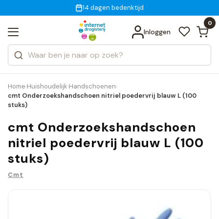
Gratis bezorging
voor 18:00 uur besteld
14 dagen bedenktijd
Bekijk alle resultaten
Zoeken
0
Categorieën
Inloggen
Merken
Home
Huishoudelijk
Handschoenen
›
›
›
cmt Onderzoekshandschoen nitriel poedervrij blauw L (100
stuks)
cmt Onderzoekshandschoen
nitriel poedervrij blauw L (100
stuks)
Cmt