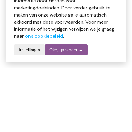
informatie door derden voor
marketingdoeleinden. Door verder gebruik te
maken van onze website ga je automatisch
akkoord met deze voorwaarden. Voor meer
informatie of het wijzigen verwijzen we je graag
naar
ons cookiebeleid
.
Instellingen
Oke, ga verder →
Productomschrijving
CMT Onderzoekshandschoen latex naturel poedervrij
Deze disposable latex handschoen is poedervrij en
geeft dus een lager risico op huidirritaties. CMT latex
handschoenen zijn verkrijgbaar in diverse maten en
kleuren en combineren een perfecte pasvorm met