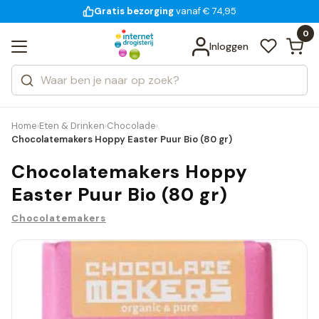
Gratis bezorging
voor 18:00 uur besteld
14 dagen bedenktijd
Bekijk alle resultaten
Zoeken
0
Categorieën
Inloggen
Merken
Home
Eten & Drinken
Chocolade
›
›
›
Chocolatemakers Hoppy Easter Puur Bio (80 gr)
Chocolatemakers Hoppy
Easter Puur Bio (80 gr)
Chocolatemakers