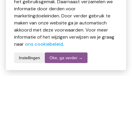
het gebruiksgemak. Daarnaast verzamelen we
informatie door derden voor
marketingdoeleinden. Door verder gebruik te
maken van onze website ga je automatisch
akkoord met deze voorwaarden. Voor meer
informatie of het wijzigen verwijzen we je graag
naar
ons cookiebeleid
.
Instellingen
Oke, ga verder →
Productomschrijving
Zachte pure chocolade met een subtiele
kaneelsmaak. De cacaobonen komen van
vrouwencoöperaties in Colombia die behoren tot de
inheemse Arhuaco-gemeenschap; dankzij de cacao