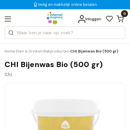
Veilig en makkelijk online betalen
Gratis bezorging
voor 18:00 uur besteld
Bekijk alle resultaten
Zoeken
0
Categorieën
Inloggen
Merken
Home
Eten & Drinken
Bakproducten
CHI Bijenwas Bio (500 gr)
›
›
›
CHI Bijenwas Bio (500 gr)
Chi