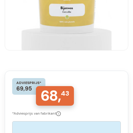
ADVIESPRIJS*
69,95
68,
43
*Adviesprijs van fabrikant
i