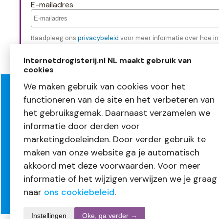
E-mailadres
Raadpleeg ons
privacybeleid
voor meer informatie over hoe in
Internetdrogisterij.nl NL maakt gebruik van
cookies
We maken gebruik van cookies voor het
functioneren van de site en het verbeteren van
Over InternetDrogisterij.nl
Klante
het gebruiksgemak. Daarnaast verzamelen we
Mijn account
Bestellen
informatie door derden voor
Nieuwsbrief
Betalen
Blogs
Levering
marketingdoeleinden. Door verder gebruik te
Vacatures
Retourne
maken van onze website ga je automatisch
Volg ons
Garantie
akkoord met deze voorwaarden. Voor meer
informatie of het wijzigen verwijzen we je graag
naar
ons cookiebeleid
.
Instellingen
Oke, ga verder →