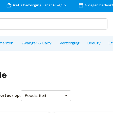
Gratis bezorging
vanaf € 74,95
14 dagen bedenkt
ementen
Zwanger & Baby
Verzorging
Beauty
Et
ie
Populariteit
orteer op: