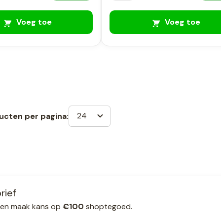
Voeg toe
Voeg toe
24
ucten per pagina:
rief
ef en maak kans op
€100
shoptegoed.