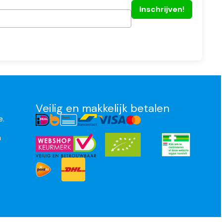
Veilig en makkelijk betalen
e.
n