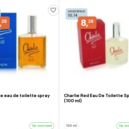
ADVIESPRIJS
10,14
,
8,
26
26
ue eau de toilette spray
Charlie Red Eau De Toilette S
(100 ml)
Op voorraad
100 ml
Op vo