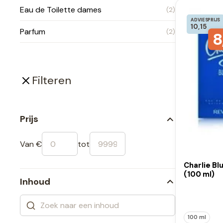
Eau de Toilette dames
(2)
ADVIESPRIJS
10,15
Parfum
(2)
8
Filteren
Prijs
Van €
tot
Charlie Bl
(100 ml)
Inhoud
100 ml