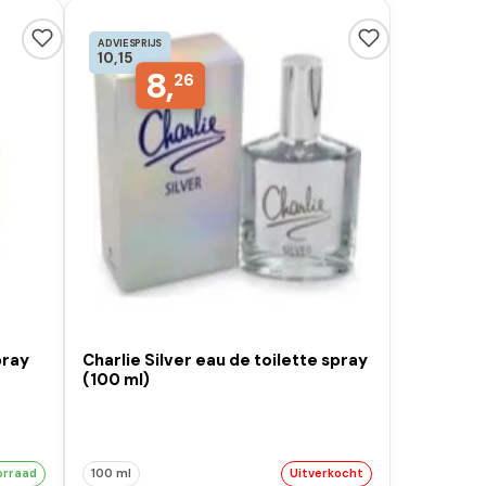
ADVIESPRIJS
10,15
8,
26
pray
Charlie Silver eau de toilette spray
(100 ml)
orraad
100 ml
Uitverkocht