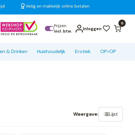
ijd
Veilig en makkelijk online betalen
Bekijk alle resultaten
0
Prijzen
Inloggen
incl. btw.
en & Drinken
Huishoudelijk
Erotiek
OP=OP
Lijst
Weergave: