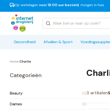
Op werkdagen
voor 18:00 uur besteld
, morgen in huis
Categorieën
Merken
Gezondheid
Afvallen & Sport
Voedingssuppl
Home
Charlie
›
Charl
Categorieën
3 artikelen
S
Beauty
(2)
Dames
(2)