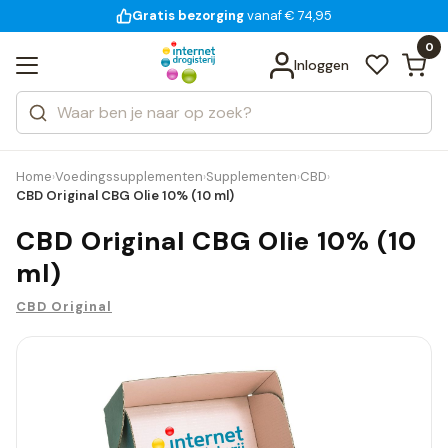
Gratis bezorging
voor 18:00 uur besteld
14 dagen bedenktijd
vanaf € 74,95
Bekijk alle resultaten
Zoeken
0
Categorieën
Inloggen
Merken
Home
Voedingssupplementen
Supplementen
CBD
›
›
›
›
CBD Original CBG Olie 10% (10 ml)
CBD Original CBG Olie 10% (10
ml)
CBD Original