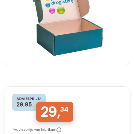
ADVIESPRIJS*
29,95
29,
34
*Adviesprijs van fabrikant
i