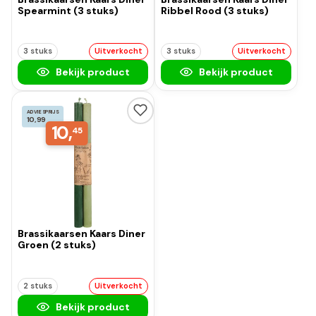
Spearmint (3 stuks)
Ribbel Rood (3 stuks)
3 stuks
Uitverkocht
3 stuks
Uitverkocht
Bekijk product
Bekijk product
ADVIESPRIJS
10,99
10,
45
Brassikaarsen Kaars Diner
Groen (2 stuks)
2 stuks
Uitverkocht
Bekijk product