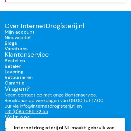
Over InternetDrogisterij.nl
Mijn account
Nieuwsbrief
Blogs
Vacatures
Klantenservice
Bestellen
Betalen
Levering
Retourneren
Garantie
Vragen?
Neem contact op met onze klantenservice.
Bereikbaar op werkdagen van 09:00 tot 17:00
uur via
info@internetdrogisterij.nl
en
+31 (0)85 065 72 55
Volg ons
Internetdrogisterij.nl NL maakt gebruik van
Veilig en makkelijk betalen