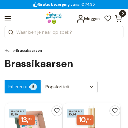
Gratis bezorging
voor 18:00 uur besteld
vanaf € 74,95
Bekijk alle resultaten
Zoeken
0
Categorieën
Inloggen
Merken
Home
Brassikaarsen
›
Brassikaarsen
Populariteit
Filteren op
5
ADVIESPRIJS
ADVIESPRIJS
13,99
10,99
13,
10,
56
82