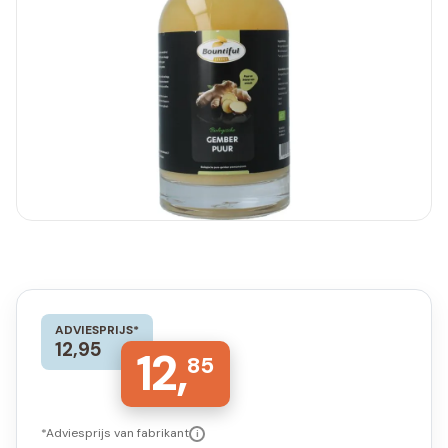
ADVIESPRIJS*
12,95
12,
85
*Adviesprijs van fabrikant
i