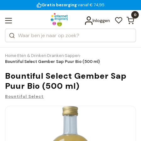
Gratis bezorging
voor 18:00 uur besteld
14 dagen bedenktijd
Bekijk alle resultaten
Zoeken
0
Categorieën
Inloggen
Merken
Home
Eten & Drinken
Dranken
Sappen
›
›
›
›
Bountiful Select Gember Sap Puur Bio (500 ml)
Bountiful Select Gember Sap
Puur Bio (500 ml)
Bountiful Select