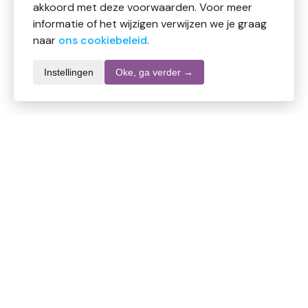
akkoord met deze voorwaarden. Voor meer
informatie of het wijzigen verwijzen we je graag
naar
ons cookiebeleid
.
Instellingen
Oke, ga verder →
Productomschrijving
Puur gembersap van bijna 100% verse gember, met
een subtiel beetje citroen en specerijen voor extra
balans. Geen zoetstoffen of andere toevoegingen;
alleen de intense smaak van echte gember.
Het sap wordt direct na persen gebotteld om zoveel
mogelijk natuurlijke eigenschappen te bewaren. Het is
licht gepasteuriseerd voor houdbaarheid en bevat