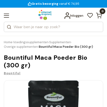
Gratis bezorging
voor 18:00 uur besteld
14 dagen bedenktijd
vanaf € 74,95
Bekijk alle resultaten
Zoeken
0
Categorieën
Inloggen
Merken
Home
Voedingssupplementen
Supplementen
›
›
›
Overige supplementen
Bountiful Maca Poeder Bio (300 gr)
›
Bountiful Maca Poeder Bio
(300 gr)
Bountiful