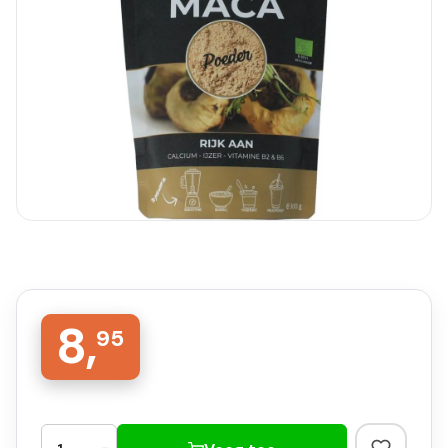
8,
95