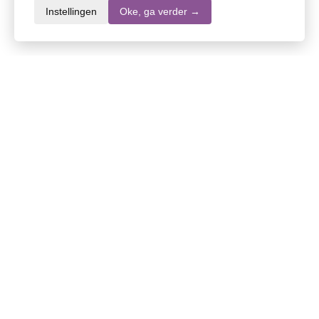
Instellingen
Oke, ga verder →
Productomschrijving
Uitgebreide productbeschrijving met de belangrijkste
details
Ingrediënten
Waarschuwingen