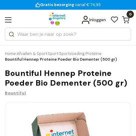
Gratis bezorging
voor 18:00 uur besteld
14 dagen bedenktijd
vanaf € 74,95
Bekijk alle resultaten
Zoeken
0
Categorieën
Inloggen
Merken
Home
Afvallen & Sport
Sport
Sportvoeding
Proteïne
›
›
›
›
›
Bountiful Hennep Proteine Poeder Bio Dementer (500 gr)
Bountiful Hennep Proteine
Poeder Bio Dementer (500 gr)
Bountiful