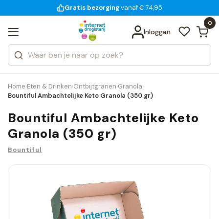
Gratis bezorging
voor 18:00 uur besteld
14 dagen bedenktijd
Bekijk alle resultaten
Zoeken
0
Categorieën
Inloggen
Merken
Home
Eten & Drinken
Ontbijtgranen
Granola
›
›
›
›
Bountiful Ambachtelijke Keto Granola (350 gr)
Bountiful Ambachtelijke Keto
Granola (350 gr)
Bountiful