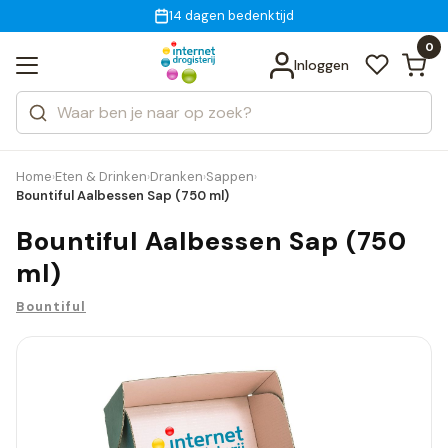
Gratis bezorging
voor 18:00 uur besteld
14 dagen bedenktijd
Bekijk alle resultaten
Zoeken
0
Categorieën
Inloggen
Merken
Home
Eten & Drinken
Dranken
Sappen
›
›
›
›
Bountiful Aalbessen Sap (750 ml)
Bountiful Aalbessen Sap (750
ml)
Bountiful