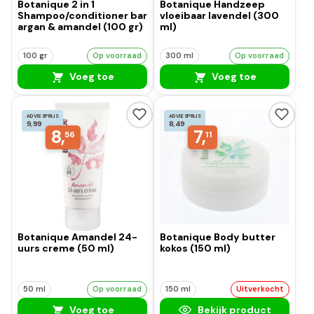
Botanique 2 in 1
Botanique Handzeep
Shampoo/conditioner bar
vloeibaar lavendel (300
argan & amandel (100 gr)
ml)
100 gr
Op voorraad
300 ml
Op voorraad
Voeg toe
Voeg toe
ADVIESPRIJS
ADVIESPRIJS
9,99
8,49
8,
7,
56
11
Botanique Amandel 24-
Botanique Body butter
uurs creme (50 ml)
kokos (150 ml)
50 ml
Op voorraad
150 ml
Uitverkocht
Voeg toe
Bekijk product