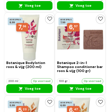
Voeg toe
Voeg toe
ADVIESPRIJS
ADVIESPRIJS
8,99
7,99
7,
6,
36
57
Botanique Bodylotion
Botanique 2-in-1
roos & vijg (200 ml)
Shampoo conditioner bar
roos & vijg (100 gr)
200 ml
Op voorraad
100 gr
Op voorraad
Voeg toe
Voeg toe
ADVIESPRIJS
ADVIESPRIJS
5,99
6,69
5,
6,
23
47