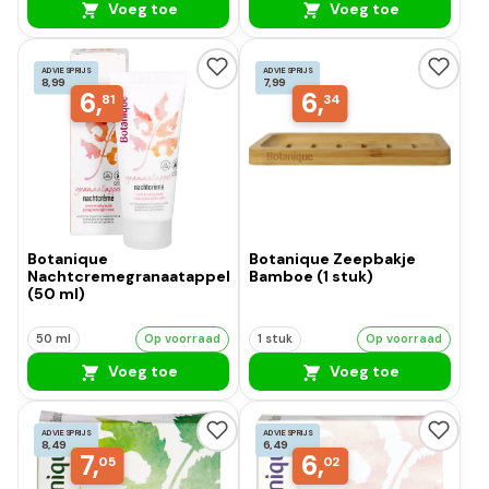
Voeg toe
Voeg toe
ADVIESPRIJS
ADVIESPRIJS
8,99
7,99
6,
6,
81
34
Botanique
Botanique Zeepbakje
Nachtcremegranaatappel
Bamboe (1 stuk)
(50 ml)
50 ml
Op voorraad
1 stuk
Op voorraad
Voeg toe
Voeg toe
ADVIESPRIJS
ADVIESPRIJS
8,49
6,49
7,
6,
05
02