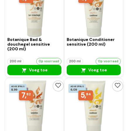
Botanique Bad &
Botanique Conditioner
douchegel sensitive
sensitive (200 ml)
(200 ml)
200 ml
Op voorraad
200 ml
Op voorraad
Voeg toe
Voeg toe
ADVIESPRIJS
ADVIESPRIJS
8,99
6,09
7,
5,
82
84