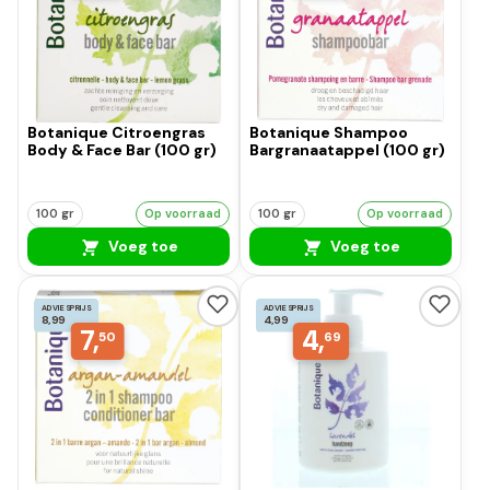
Botanique Citroengras
Botanique Shampoo
Body & Face Bar (100 gr)
Bargranaatappel (100 gr)
100 gr
Op voorraad
100 gr
Op voorraad
Voeg toe
Voeg toe
ADVIESPRIJS
ADVIESPRIJS
8,99
4,99
7,
4,
50
69