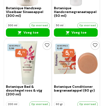
Botanique Handzeep
Botanique
Vloeibaar Sinaasappel
Handcremegranaatappel
(300 ml)
(50 ml)
300 ml
Op voorraad
50 ml
Op voorraad
Voeg toe
Voeg toe
ADVIESPRIJS
ADVIESPRIJS
5,99
6,49
4,
5,
71
71
Botanique Bad &
Botanique Conditioner
douchegel roos & vijg
bargranaatappel (60 gr)
(200 ml)
200 ml
Op voorraad
60 gr
Op voorraad