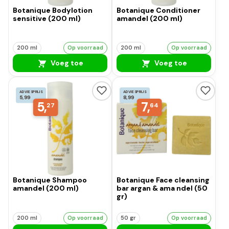
Botanique Bodylotion
Botanique Conditioner
sensitive (200 ml)
amandel (200 ml)
200 ml
Op voorraad
200 ml
Op voorraad
Voeg toe
Voeg toe
ADVIESPRIJS
ADVIESPRIJS
5,99
8,99
5,
7,
27
64
Botanique Shampoo
Botanique Face cleansing
amandel (200 ml)
bar argan & ama ndel (50
gr)
200 ml
Op voorraad
50 gr
Op voorraad