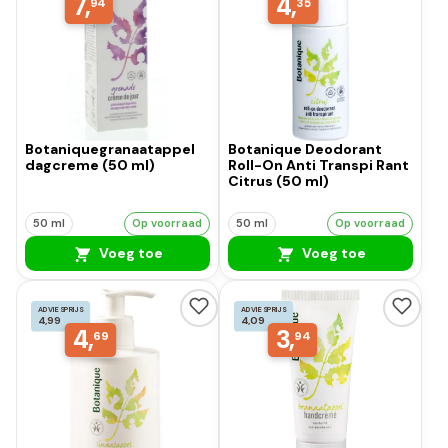
7,
4,
94
35
Botaniquegranaatappel
Botanique Deodorant
dagcreme (50 ml)
Roll-On Anti Transpi Rant
Citrus (50 ml)
50 ml
Op voorraad
50 ml
Op voorraad
Voeg toe
Voeg toe
ADVIESPRIJS
ADVIESPRIJS
4,99
4,09
4,
3,
69
94