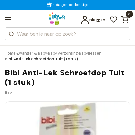
Gratis bezorging
voor 18:00 uur besteld
14 dagen bedenktijd
Bekijk alle resultaten
Zoeken
0
Categorieën
Inloggen
Merken
Home
Zwanger & Baby
Baby verzorging
Babyflessen
›
›
›
›
Bibi Anti-Lek Schroefdop Tuit (1 stuk)
Bibi Anti-Lek Schroefdop Tuit
(1 stuk)
Bibi