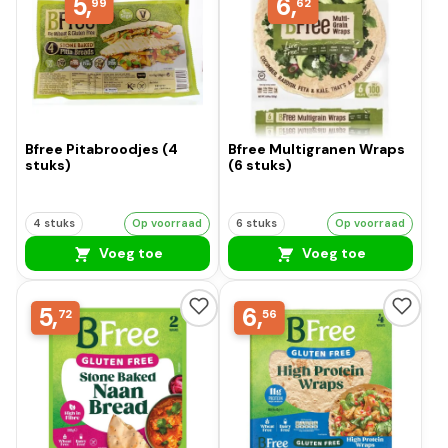
5,
6,
99
62
Bfree Pitabroodjes (4
Bfree Multigranen Wraps
stuks)
(6 stuks)
4 stuks
Op voorraad
6 stuks
Op voorraad
Voeg toe
Voeg toe
5,
6,
72
56