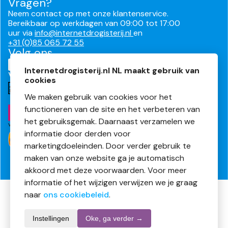
Vragen?
Neem contact op met onze klantenservice.
Bereikbaar op werkdagen van 09:00 tot 17:00
uur via
info@internetdrogisterij.nl
en
+31 (0)85 065 72 55
Volg ons
Internetdrogisterij.nl NL maakt gebruik van
Veilig en makkelijk betalen
cookies
We maken gebruik van cookies voor het
functioneren van de site en het verbeteren van
het gebruiksgemak. Daarnaast verzamelen we
informatie door derden voor
marketingdoeleinden. Door verder gebruik te
maken van onze website ga je automatisch
akkoord met deze voorwaarden. Voor meer
informatie of het wijzigen verwijzen we je graag
naar
ons cookiebeleid
.
Algemene voorwaarden
Privacyverklaring
Cookies
Instellingen
Oke, ga verder →
Disclaimer