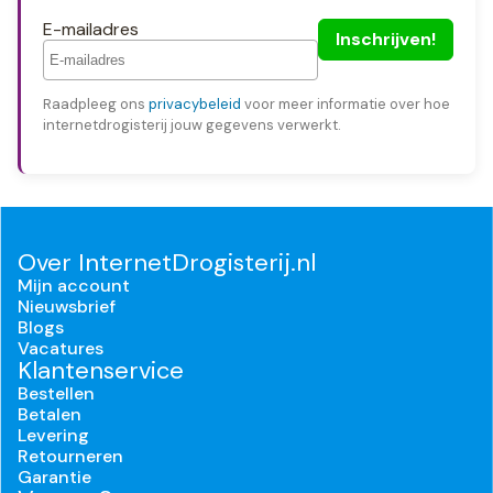
E-mailadres
Raadpleeg ons
privacybeleid
voor meer informatie over hoe
internetdrogisterij jouw gegevens verwerkt.
Over InternetDrogisterij.nl
Mijn account
Nieuwsbrief
Blogs
Vacatures
Klantenservice
Bestellen
Betalen
Levering
Retourneren
Garantie