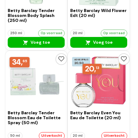
Betty Barclay Tender
Betty Barclay Wild Flower
Blossom Body Splash
Edt (20 ml)
(250 ml)
250 ml
Op voorraad
20 ml
Op voorraad
Voeg toe
Voeg toe
34,
ADVIESPRIJS
65
20,50
20,
13
Betty Barclay Tender
Betty Barclay Even You
Blossom Eau de Toilette
Eau de Toilette (20 ml)
Spray (50 ml)
50 ml
Uitverkocht
20 ml
Uitverkocht