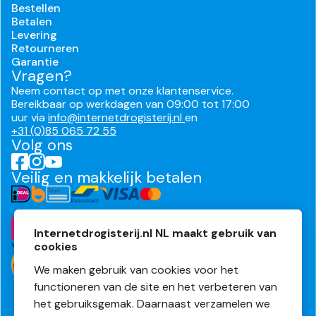
Bestellen
Betalen
Levering
Retourneren
Garantie
Vragen?
Neem contact op met onze klantenservice.
Bereikbaar op werkdagen van 09:00 tot 17:00
uur via
info@internetdrogisterij.nl
en
+31 (0)85 065 72 55
Volg ons
Veilig en makkelijk betalen
Internetdrogisterij.nl NL maakt gebruik van
cookies
We maken gebruik van cookies voor het
functioneren van de site en het verbeteren van
het gebruiksgemak. Daarnaast verzamelen we