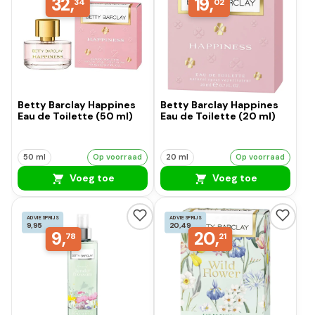
32,
19,
34
02
Betty Barclay Happines
Betty Barclay Happines
Eau de Toilette (50 ml)
Eau de Toilette (20 ml)
50 ml
Op voorraad
20 ml
Op voorraad
Voeg toe
Voeg toe
ADVIESPRIJS
ADVIESPRIJS
9,95
20,49
9,
20,
78
21