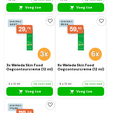
Voeg toe
Voeg toe
ADVIESPRIJS
ADVIESPRIJS
44,97
89,94
29,
59,
76
52
3x Weleda Skin Food
6x Weleda Skin Food
Oogcontourcreme (12 ml)
Oogcontourcreme (12 ml)
3 x 12 ml
Op voorraad
6 x 12 ml
Op voorraad
Voeg toe
Voeg toe
ADVIESPRIJS
179,88
04