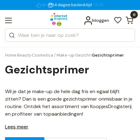
Gratis bezorging
voor 18:00 uur besteld
14 dagen bedenktijd
Bekijk alle resultaten
Zoeken
0
Categorieën
Inloggen
Merken
Home
Beauty
Cosmetica / Make-up
Gezicht
Gezichtsprimer
›
›
›
›
Gezichtsprimer
Wil je dat je make-up de hele dag fris en egaal blijft
zitten? Dan is een goede gezichtsprimer onmisbaar in je
routine. Ontdek het assortiment van KoopjesDrogisterij
en profiteer van topaanbiedingen!
Lees meer