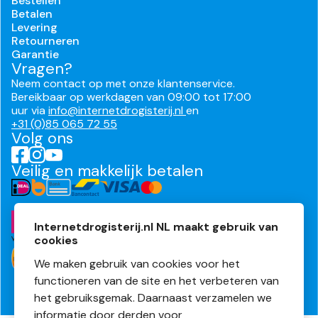
Bestellen
Betalen
Levering
Retourneren
Garantie
Vragen?
Neem contact op met onze klantenservice.
Bereikbaar op werkdagen van 09:00 tot 17:00
uur via
info@internetdrogisterij.nl
en
+31 (0)85 065 72 55
Volg ons
Veilig en makkelijk betalen
Internetdrogisterij.nl NL maakt gebruik van
cookies
We maken gebruik van cookies voor het
functioneren van de site en het verbeteren van
het gebruiksgemak. Daarnaast verzamelen we
informatie door derden voor