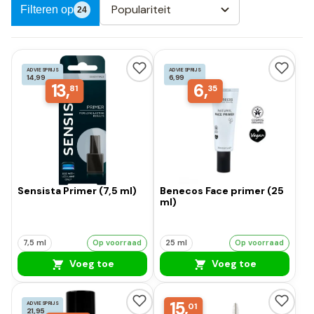
Populariteit
Filteren op
24
ADVIESPRIJS
ADVIESPRIJS
14,99
6,99
13,
6,
81
35
Sensista Primer (7,5 ml)
Benecos Face primer (25
ml)
7,5 ml
Op voorraad
25 ml
Op voorraad
Voeg toe
Voeg toe
15,
ADVIESPRIJS
01
21,95