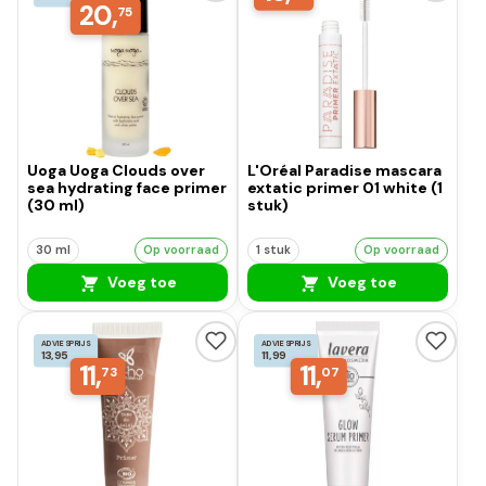
20,
75
Uoga Uoga Clouds over
L'Oréal Paradise mascara
sea hydrating face primer
extatic primer 01 white (1
(30 ml)
stuk)
30 ml
Op voorraad
1 stuk
Op voorraad
Voeg toe
Voeg toe
ADVIESPRIJS
ADVIESPRIJS
13,95
11,99
11,
11,
73
07