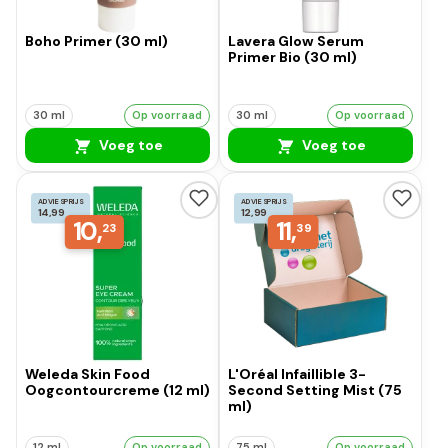
Boho Primer (30 ml)
Lavera Glow Serum
Primer Bio (30 ml)
30 ml
Op voorraad
30 ml
Op voorraad
Voeg toe
Voeg toe
ADVIESPRIJS
ADVIESPRIJS
14,99
12,99
10,
11,
23
39
Weleda Skin Food
L'Oréal Infaillible 3-
Oogcontourcreme (12 ml)
Second Setting Mist (75
ml)
12 ml
Op voorraad
75 ml
Op voorraad