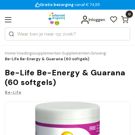
Gratis bezorging
voor 18:00 uur besteld
14 dagen bedenktijd
Bekijk alle resultaten
Zoeken
0
Categorieën
Inloggen
Merken
Home
Voedingssupplementen
Supplementen
Ginseng
›
›
›
›
Be-Life Be-Energy & Guarana (60 softgels)
Be-Life Be-Energy & Guarana
(60 softgels)
Be-Life