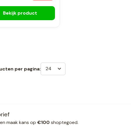
Bekijk product
24
ucten per pagina:
rief
ef en maak kans op
€100
shoptegoed.