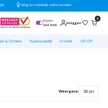
ijd
Veilig en makkelijk online betalen
Bekijk alle resultaten
0
Prijzen
Inloggen
incl. btw.
en & Drinken
Huishoudelijk
Erotiek
OP=OP
Lijst
Weergave: