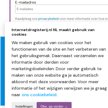
E-mailadres
Raadpleeg ons
privacybeleid
voor meer informatie over hoe in
Internetdrogisterij.nl NL maakt gebruik van
cookies
We maken gebruik van cookies voor het
functioneren van de site en het verbeteren van
Over InternetDrogisterij.nl
Klante
het gebruiksgemak. Daarnaast verzamelen we
Mijn account
Bestellen
informatie door derden voor
Nieuwsbrief
Betalen
Blogs
Levering
marketingdoeleinden. Door verder gebruik te
Vacatures
Retourne
maken van onze website ga je automatisch
Volg ons
Garantie
akkoord met deze voorwaarden. Voor meer
informatie of het wijzigen verwijzen we je graag
naar
ons cookiebeleid
.
Instellingen
Oke, ga verder →