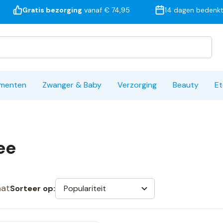
Gratis bezorging
vanaf € 74,95
14 dagen bedenkt
ementen
Zwanger & Baby
Verzorging
Beauty
Et
ee
aat
Populariteit
Sorteer op: