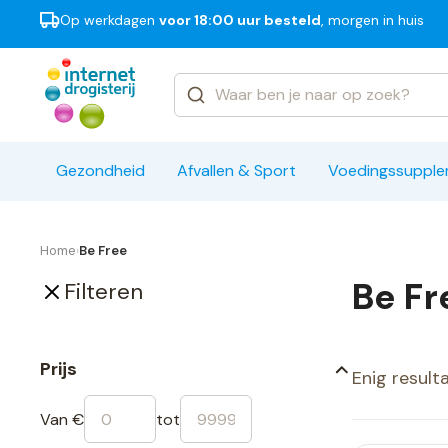
Op werkdagen
voor 18:00 uur besteld
, morgen in huis
Categorieën
Merken
Gezondheid
Afvallen & Sport
Voedingssuppl
Home
Be Free
›
Be Fr
Filteren
Prijs
Enig result
Van €
tot