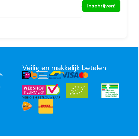
Veilig en makkelijk betalen
e.
n