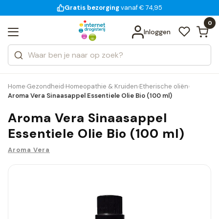
Gratis bezorging
voor 18:00 uur besteld
14 dagen bedenktijd
Bekijk alle resultaten
Zoeken
0
Categorieën
Inloggen
Merken
Home
Gezondheid
Homeopathie & Kruiden
Etherische oliën
›
›
›
›
Aroma Vera Sinaasappel Essentiele Olie Bio (100 ml)
Aroma Vera Sinaasappel
Essentiele Olie Bio (100 ml)
Aroma Vera