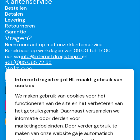
Klantenservice
Bestellen
Betalen
Levering
Retourneren
Garantie
Vragen?
Neem contact op met onze klantenservice.
Bereikbaar op werkdagen van 09:00 tot 17:00
uur via
info@internetdrogisterij.nl
en
+31 (0)85 065 72 55
Volg ons
Internetdrogisterij.nl NL maakt gebruik van
Veilig en makkelijk betalen
cookies
We maken gebruik van cookies voor het
functioneren van de site en het verbeteren van
het gebruiksgemak. Daarnaast verzamelen we
informatie door derden voor
marketingdoeleinden. Door verder gebruik te
maken van onze website ga je automatisch