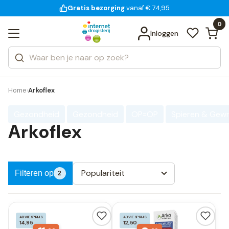
Gratis bezorging
voor 18:00 uur besteld
vanaf € 74,95
Bekijk alle resultaten
Zoeken
0
Categorieën
Inloggen
Merken
Home
Arkoflex
›
Gezondheid
Gezondheid
OP=OP
Spieren & Gewr
Arkoflex
Populariteit
Filteren op
2
ADVIESPRIJS
ADVIESPRIJS
14,95
12,50