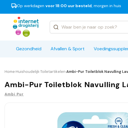
Op werkdagen
voor 18:00 uur besteld
, morgen in huis
Categorieën
Merken
Gezondheid
Afvallen & Sport
Voedingssuppl
Home
Huishoudelijk
Toiletartikelen
Ambi-Pur Toiletblok Navulling La
›
›
›
Ambi-Pur Toiletblok Navulling 
Ambi Pur