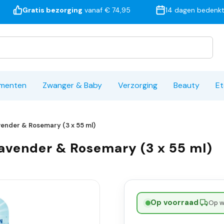
Gratis bezorging
vanaf € 74,95
14 dagen bedenkt
ementen
Zwanger & Baby
Verzorging
Beauty
Et
vender & Rosemary (3 x 55 ml)
Lavender & Rosemary (3 x 55 ml)
Op voorraad
·
Op w