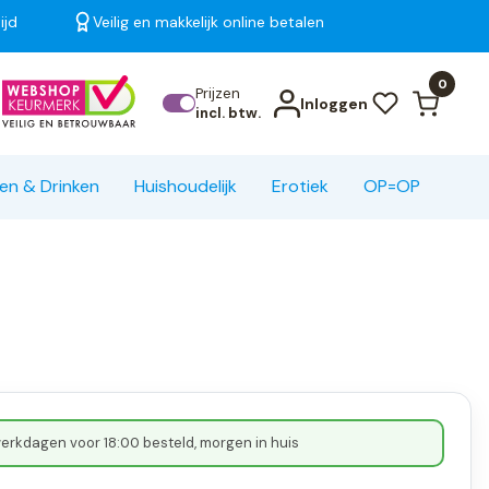
ijd
Veilig en makkelijk online betalen
Bekijk alle resultaten
0
Prijzen
Inloggen
incl. btw.
en & Drinken
Huishoudelijk
Erotiek
OP=OP
erkdagen voor 18:00 besteld, morgen in huis