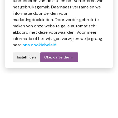
functioneren van de site en het verbeteren van
het gebruiksgemak. Daarnaast verzamelen we
informatie door derden voor
marketingdoeleinden. Door verder gebruik te
maken van onze website ga je automatisch
akkoord met deze voorwaarden. Voor meer
informatie of het wijzigen verwijzen we je graag
naar
ons cookiebeleid
.
Instellingen
Oke, ga verder →
Productomschrijving
Lenor Jasmijn & Rose de Mai wasverzachter,
voldoende voor ongeveer 55 wasbeurten (circa 1155
ml). Geeft kleding een zachte textuur en langdurige,