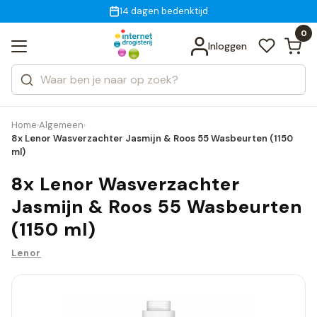
Gratis bezorging
voor 18:00 uur besteld
14 dagen bedenktijd
Bekijk alle resultaten
Zoeken
0
Categorieën
Inloggen
Merken
Home
Algemeen
›
›
8x Lenor Wasverzachter Jasmijn & Roos 55 Wasbeurten (1150
ml)
8x Lenor Wasverzachter
Jasmijn & Roos 55 Wasbeurten
(1150 ml)
Lenor